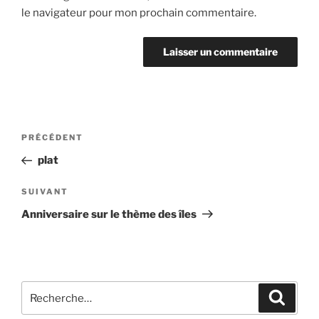
le navigateur pour mon prochain commentaire.
Navigation
Article
PRÉCÉDENT
de
précédent
plat
l’article
Article
SUIVANT
suivant
Anniversaire sur le thème des îles
Recherche
Recher
pour