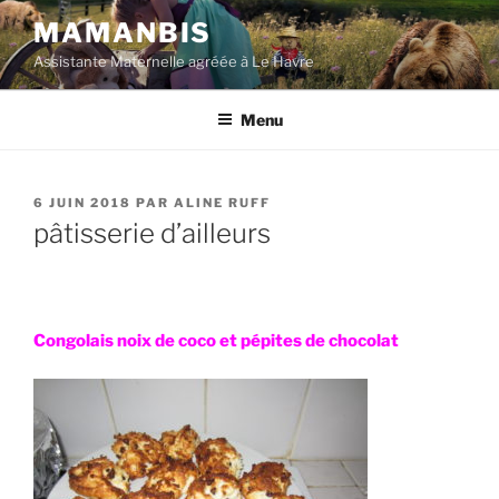
Aller
MAMANBIS
au
Assistante Maternelle agréée à Le Havre
contenu
principal
Menu
PUBLIÉ
6 JUIN 2018
PAR
ALINE RUFF
LE
pâtisserie d’ailleurs
Congolais noix de coco et pépites de chocolat