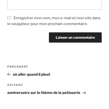
Enregistrer mon nom, mon e-mail et mon site dans
le navigateur pour mon prochain commentaire.
Navigation
Article
PRÉCÉDENT
de
précédent
où aller quand il pleut
l’article
Article
SUIVANT
suivant
anniversaire sur le thème de la patisserie