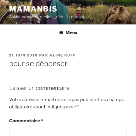
Aller
MAMANBIS
au
Assistante Maternelle agréée à Le Havre
contenu
principal
Menu
PUBLIÉ
21 JUIN 2018
PAR
ALINE RUFF
LE
pour se dépenser
Laisser un commentaire
Votre adresse e-mail ne sera pas publiée.
Les champs
obligatoires sont indiqués avec
*
Commentaire
*