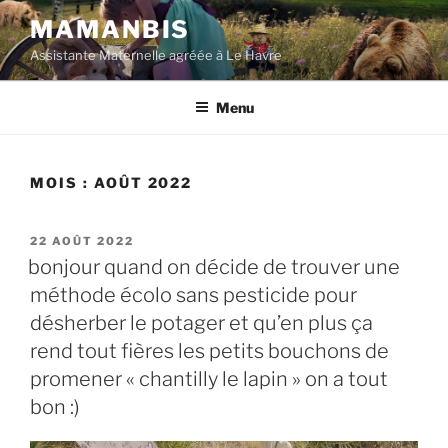
Aller
MAMANBIS
au
Assistante Maternelle agréée à Le Havre
contenu
principal
Menu
MOIS :
AOÛT 2022
PUBLIÉ
22 AOÛT 2022
LE
bonjour quand on décide de trouver une
méthode écolo sans pesticide pour
désherber le potager et qu’en plus ça
rend tout fières les petits bouchons de
promener « chantilly le lapin » on a tout
bon :)