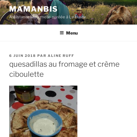
Aller
MAMANBIS
au
Assistante Maternelle agréée à Le Havre
contenu
principal
Menu
PUBLIÉ
6 JUIN 2018
PAR
ALINE RUFF
LE
quesadillas au fromage et crème
ciboulette