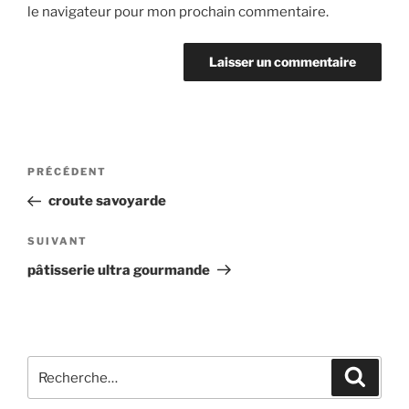
le navigateur pour mon prochain commentaire.
Navigation
Article
PRÉCÉDENT
de
précédent
croute savoyarde
l’article
Article
SUIVANT
suivant
pâtisserie ultra gourmande
Recherche
Recher
pour