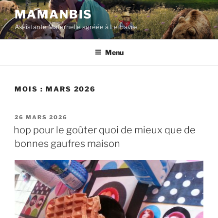
Aller
MAMANBIS
au
Assistante Maternelle agréée à Le Havre
contenu
principal
Menu
MOIS :
MARS 2026
PUBLIÉ
26 MARS 2026
LE
hop pour le goûter quoi de mieux que de
bonnes gaufres maison