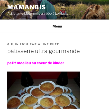
Aller
MAMANBIS
au
Assistante Maternelle agréée à Le Havre
contenu
principal
Menu
PUBLIÉ
6 JUIN 2018
PAR
ALINE RUFF
LE
pâtisserie ultra gourmande
petit moelleu au coeur de kinder