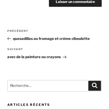
Navigation
Article
PRÉCÉDENT
de
précédent
quesadillas au fromage et crème ciboulette
l’article
Article
SUIVANT
suivant
avec de la peinture ou crayons
Recherche
Recher
pour
:
ARTICLES RÉCENTS