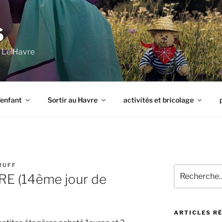
S
à Le Havre
l’enfant
Sortir au Havre
activités et bricolage
RUFF
Recherche
E (14ème jour de
pour
:
ARTICLES R