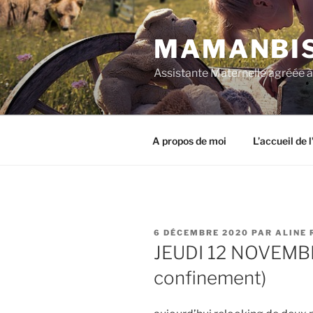
Aller
au
MAMANBI
contenu
principal
Assistante Maternelle agréée 
A propos de moi
L’accueil de 
PUBLIÉ
6 DÉCEMBRE 2020
PAR
ALINE 
LE
JEUDI 12 NOVEMBR
confinement)