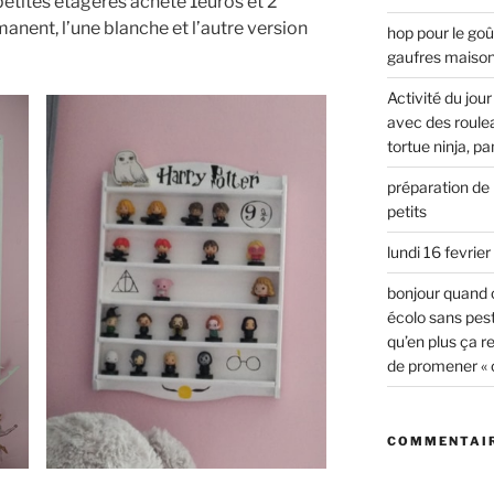
petites étagères acheté 1euros et 2
anent, l’une blanche et l’autre version
hop pour le go
gaufres maiso
Activité du jou
avec des rouleau
tortue ninja, p
préparation de 
petits
lundi 16 fevrie
bonjour quand 
écolo sans pest
qu’en plus ça r
de promener « ch
COMMENTAIR