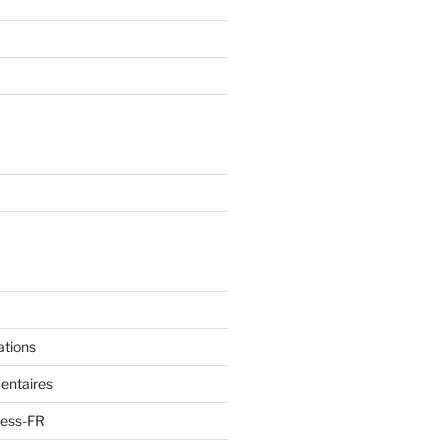
ations
entaires
ress-FR