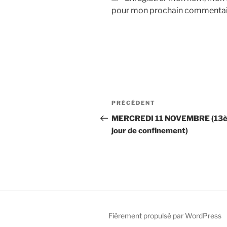
pour mon prochain commentai
Navigation
Article
PRÉCÉDENT
de
précédent
MERCREDI 11 NOVEMBRE (13
jour de confinement)
l’article
Fièrement propulsé par WordPress