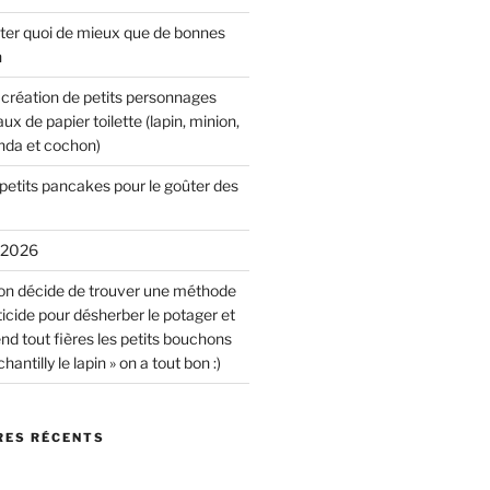
ûter quoi de mieux que de bonnes
n
r création de petits personnages
x de papier toilette (lapin, minion,
anda et cochon)
petits pancakes pour le goûter des
r 2026
on décide de trouver une méthode
icide pour désherber le potager et
end tout fières les petits bouchons
antilly le lapin » on a tout bon :)
ES RÉCENTS