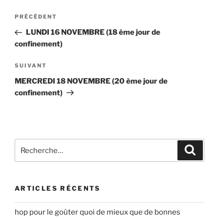
Navigation
Article
PRÉCÉDENT
de
précédent
LUNDI 16 NOVEMBRE (18 ème jour de
l’article
confinement)
Article
SUIVANT
suivant
MERCREDI 18 NOVEMBRE (20 ème jour de
confinement)
Recherche
Recher
pour
:
ARTICLES RÉCENTS
hop pour le goûter quoi de mieux que de bonnes