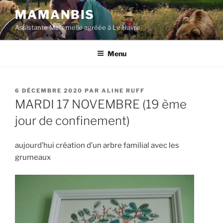
Aller
MAMANBIS
au
Assistante Maternelle agréée à Le Havre
contenu
principal
Menu
PUBLIÉ
6 DÉCEMBRE 2020
PAR
ALINE RUFF
LE
MARDI 17 NOVEMBRE (19 ème
jour de confinement)
aujourd’hui création d’un arbre familial avec les
grumeaux