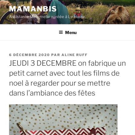
Aller
MAMANBIS
au
Assistante Maternelle agréée à Le Havre
contenu
principal
Menu
PUBLIÉ
6 DÉCEMBRE 2020
PAR
ALINE RUFF
LE
JEUDI 3 DECEMBRE on fabrique un
petit carnet avec tout les films de
noel à regarder pour se mettre
dans l’ambiance des fêtes