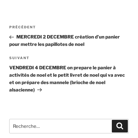
Navigation
Article
PRÉCÉDENT
de
précédent
MERCREDI 2 DECEMBRE création d’un panier
l’article
pour mettre les papillotes de noel
Article
SUIVANT
suivant
VENDREDI 4 DECEMBRE on prepare le panier à
activités de noel et le petit livret de noel qui va avec
et on prépare des mannele (brioche de noel
alsacienne)
Recherche
Recher
pour
: