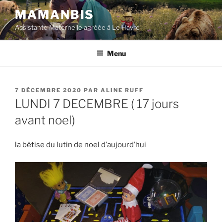
Aller
MAMANBIS
au
Assistante Maternelle agréée à Le Havre
contenu
principal
Menu
PUBLIÉ
7 DÉCEMBRE 2020
PAR
ALINE RUFF
LE
LUNDI 7 DECEMBRE ( 17 jours
avant noel)
la bêtise du lutin de noel d’aujourd’hui