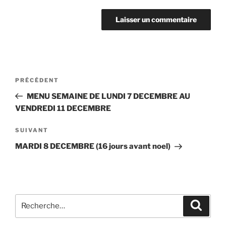
Navigation
Article
PRÉCÉDENT
de
précédent
MENU SEMAINE DE LUNDI 7 DECEMBRE AU
l’article
VENDREDI 11 DECEMBRE
Article
SUIVANT
suivant
MARDI 8 DECEMBRE (16 jours avant noel)
Recherche
Recher
pour
: