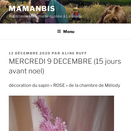
Aller
MAMANBIS
au
Assistante Maternelle agréée à Le Havre
contenu
principal
Menu
PUBLIÉ
12 DÉCEMBRE 2020
PAR
ALINE RUFF
LE
MERCREDI 9 DECEMBRE (15 jours
avant noel)
décoration du sapin « ROSE » de la chambre de Mélody