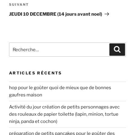
Article
SUIVANT
suivant
JEUDI 10 DECEMBRE (14 jours avant noel)
Recherche
Recher
pour
:
ARTICLES RÉCENTS
hop pour le goûter quoi de mieux que de bonnes
gaufres maison
Activité du jour création de petits personnages avec
des rouleaux de papier toilette (lapin, minion, tortue
ninja, panda et cochon)
préparation de petits pancakes pour le goûter des