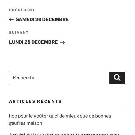
Navigation
Article
PRÉCÉDENT
de
précédent
SAMEDI 26 DECEMBRE
l’article
Article
SUIVANT
suivant
LUNDI 28 DECEMBRE
Recherche
Recher
pour
:
ARTICLES RÉCENTS
hop pour le goûter quoi de mieux que de bonnes
gaufres maison