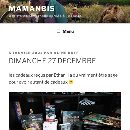
Aller
MAMANBIS
au
Assistante Maternelle agréée à Le Havre
contenu
principal
Menu
PUBLIÉ
5 JANVIER 2021
PAR
ALINE RUFF
LE
DIMANCHE 27 DECEMBRE
les cadeaux reçus par Ethan il a du vraiment être sage
pour avoir autant de cadeaux