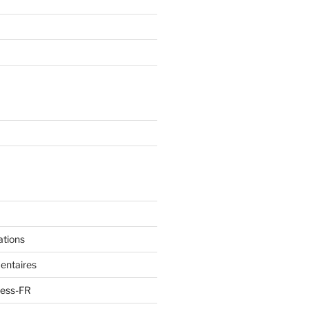
ations
entaires
ress-FR