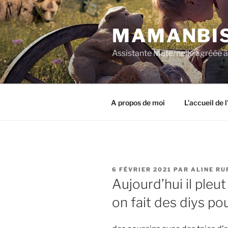
Aller
au
MAMANBI
contenu
principal
Assistante Maternelle agréée 
A propos de moi
L’accueil de 
PUBLIÉ
6 FÉVRIER 2021
PAR
ALINE RU
LE
Aujourd’hui il pleu
on fait des diys pou