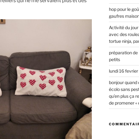
reillers qui ne me servaient plus et des
hop pour le go
gaufres maiso
Activité du jou
avec des rouleau
tortue ninja, p
préparation de 
petits
lundi 16 fevrie
bonjour quand 
écolo sans pest
qu’en plus ça r
de promener « ch
COMMENTAIR