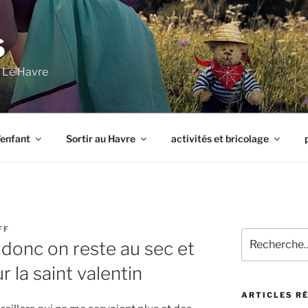
S
à Le Havre
l’enfant
Sortir au Havre
activités et bricolage
FF
Recherche
t donc on reste au sec et
pour
:
r la saint valentin
ARTICLES R