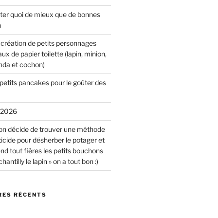
ûter quoi de mieux que de bonnes
n
r création de petits personnages
x de papier toilette (lapin, minion,
anda et cochon)
petits pancakes pour le goûter des
r 2026
on décide de trouver une méthode
icide pour désherber le potager et
end tout fières les petits bouchons
antilly le lapin » on a tout bon :)
ES RÉCENTS