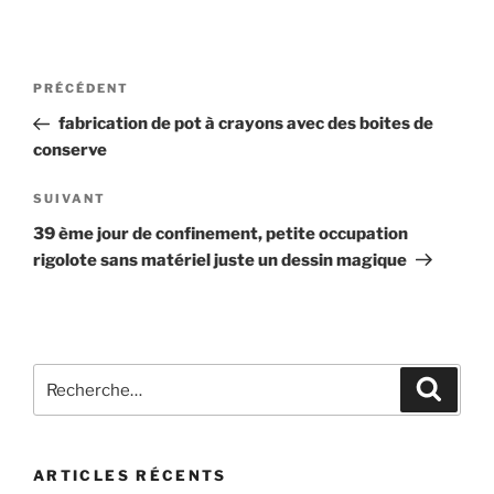
Navigation
Article
PRÉCÉDENT
de
précédent
fabrication de pot à crayons avec des boites de
l’article
conserve
Article
SUIVANT
suivant
39 ème jour de confinement, petite occupation
rigolote sans matériel juste un dessin magique
Recherche
Recher
pour
:
ARTICLES RÉCENTS