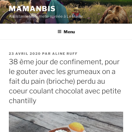
Aller
MAMANBIS
au
Assistante Maternelle agréée à Le Havre
contenu
principal
Menu
PUBLIÉ
23 AVRIL 2020
PAR
ALINE RUFF
LE
38 ème jour de confinement, pour
le gouter avec les grumeaux on a
fait du pain (brioche) perdu au
coeur coulant chocolat avec petite
chantilly