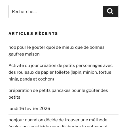
Recherche
Recher
pour
:
ARTICLES RÉCENTS
hop pour le goûter quoi de mieux que de bonnes
gaufres maison
Activité du jour création de petits personnages avec
des rouleaux de papier toilette (lapin, minion, tortue
ninja, panda et cochon)
préparation de petits pancakes pour le goûter des
petits
lundi 16 fevrier 2026
bonjour quand on décide de trouver une méthode
écolo sans pesticide pour désherber le potager et