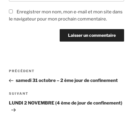
Enregistrer mon nom, mon e-mail et mon site dans
le navigateur pour mon prochain commentaire.
Navigation
Article
PRÉCÉDENT
de
précédent
samedi 31 octobre – 2 ème jour de confinement
l’article
Article
SUIVANT
suivant
LUNDI 2 NOVEMBRE (4 ème de jour de confinement)