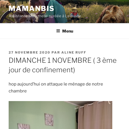
Aller
MAMANBIS
au
Assistante Maternelle agréée à Le Havre
contenu
principal
Menu
PUBLIÉ
27 NOVEMBRE 2020
PAR
ALINE RUFF
LE
DIMANCHE 1 NOVEMBRE ( 3 ème
jour de confinement)
hop aujourd’hui on attaque le ménage de notre
chambre