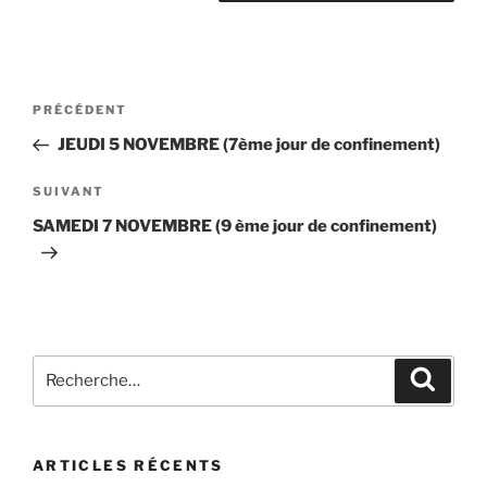
Navigation
Article
PRÉCÉDENT
de
précédent
JEUDI 5 NOVEMBRE (7ème jour de confinement)
l’article
Article
SUIVANT
suivant
SAMEDI 7 NOVEMBRE (9 ème jour de confinement)
Recherche
Recher
pour
:
ARTICLES RÉCENTS