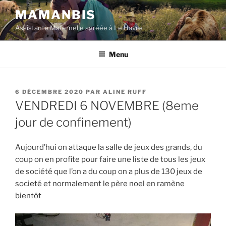
Aller
MAMANBIS
au
Assistante Maternelle agréée à Le Havre
contenu
principal
Menu
PUBLIÉ
6 DÉCEMBRE 2020
PAR
ALINE RUFF
LE
VENDREDI 6 NOVEMBRE (8eme
jour de confinement)
Aujourd’hui on attaque la salle de jeux des grands, du
coup on en profite pour faire une liste de tous les jeux
de société que l’on a du coup on a plus de 130 jeux de
societé et normalement le père noel en ramène
bientôt