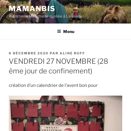
Aller
MAMANBIS
au
Assistante Maternelle agréée à Le Havre
contenu
principal
Menu
PUBLIÉ
6 DÉCEMBRE 2020
PAR
ALINE RUFF
LE
VENDREDI 27 NOVEMBRE (28
ème jour de confinement)
création d’un calendrier de l’avent bon pour