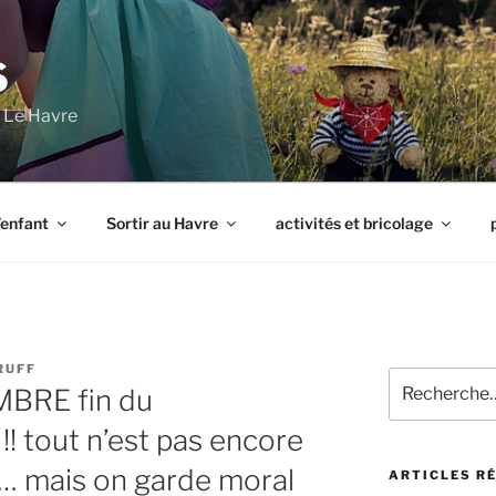
S
à Le Havre
l’enfant
Sortir au Havre
activités et bricolage
RUFF
Recherche
BRE fin du
pour
:
! tout n’est pas encore
 … mais on garde moral
ARTICLES R