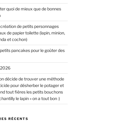
ûter quoi de mieux que de bonnes
n
r création de petits personnages
x de papier toilette (lapin, minion,
anda et cochon)
petits pancakes pour le goûter des
r 2026
on décide de trouver une méthode
icide pour désherber le potager et
end tout fières les petits bouchons
antilly le lapin » on a tout bon :)
ES RÉCENTS