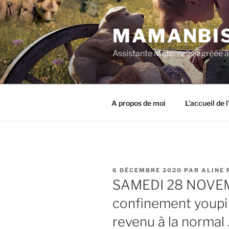
Aller
au
MAMANBI
contenu
principal
Assistante Maternelle agréée 
A propos de moi
L’accueil de 
PUBLIÉ
6 DÉCEMBRE 2020
PAR
ALINE 
LE
SAMEDI 28 NOVEM
confinement youpi !
revenu à la normal