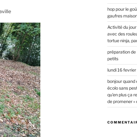
hop pour le go
ville
gaufres maiso
Activité du jou
avec des rouleau
tortue ninja, p
préparation de 
petits
lundi 16 fevrie
bonjour quand 
écolo sans pest
qu’en plus ça r
de promener « ch
COMMENTAIR