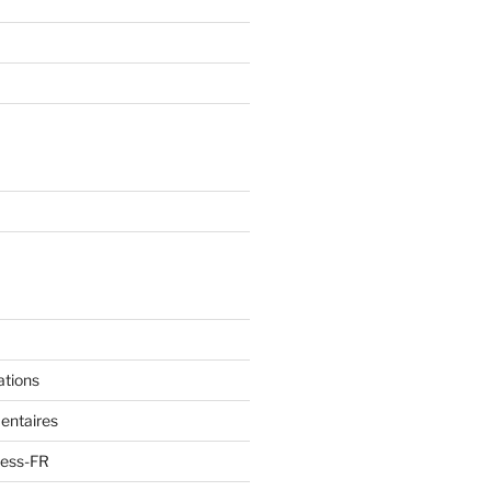
ations
entaires
ress-FR