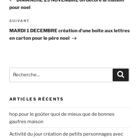
l’article
pour noel
Article
SUIVANT
suivant
MARDI 1 DECEMBRE création d’une boite aux lettres
en carton pour le père noel
Recherche
Recher
pour
:
ARTICLES RÉCENTS
hop pour le goûter quoi de mieux que de bonnes
gaufres maison
Activité du jour création de petits personnages avec