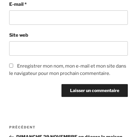
E-mail
*
Site web
Enregistrer mon nom, mon e-mail et mon site dans
le navigateur pour mon prochain commentaire.
Navigation
Article
PRÉCÉDENT
de
précédent
DIMANCHE 29 NOVEMBRE on décore la maison