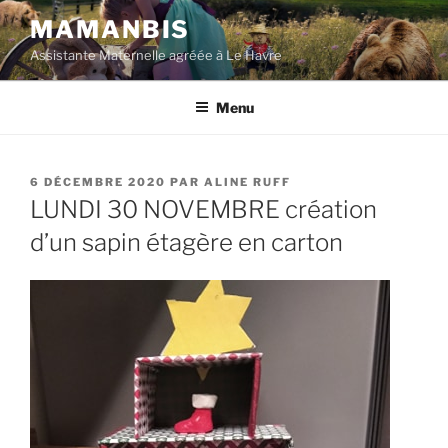
Aller
MAMANBIS
au
Assistante Maternelle agréée à Le Havre
contenu
principal
Menu
PUBLIÉ
6 DÉCEMBRE 2020
PAR
ALINE RUFF
LE
LUNDI 30 NOVEMBRE création
d’un sapin étagère en carton