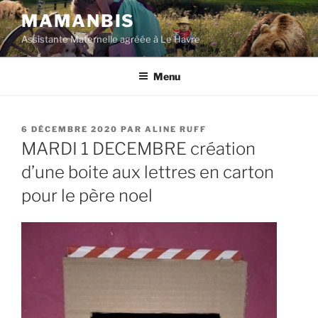
Aller
MAMANBIS
au
Assistante Maternelle agréée à Le Havre
contenu
principal
Menu
PUBLIÉ
6 DÉCEMBRE 2020
PAR
ALINE RUFF
LE
MARDI 1 DECEMBRE création
d’une boite aux lettres en carton
pour le père noel