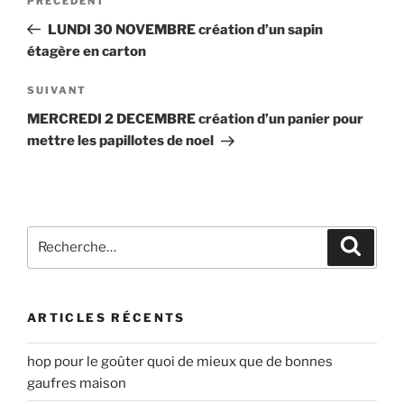
Article
PRÉCÉDENT
de
précédent
LUNDI 30 NOVEMBRE création d’un sapin
l’article
étagère en carton
Article
SUIVANT
suivant
MERCREDI 2 DECEMBRE création d’un panier pour
mettre les papillotes de noel
Recherche
Recher
pour
:
ARTICLES RÉCENTS
hop pour le goûter quoi de mieux que de bonnes
gaufres maison